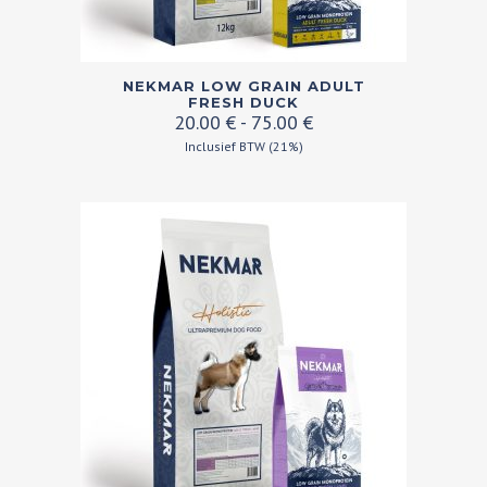
Dit
NEKMAR LOW GRAIN ADULT
product
FRESH DUCK
Prijsklasse:
20.00
€
-
75.00
€
heeft
20.00 €
Inclusief BTW (21%)
meerdere
tot
variaties.
75.00 €
Deze
optie
kan
gekozen
worden
op
de
productpagina