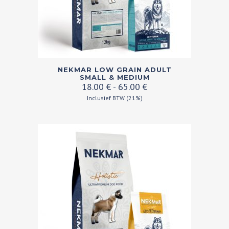
productpagina
Dit
NEKMAR LOW GRAIN ADULT
product
SMALL & MEDIUM
Prijsklasse:
18.00
€
-
65.00
€
heeft
18.00 €
Inclusief BTW (21%)
meerdere
tot
variaties.
65.00 €
Deze
optie
kan
gekozen
worden
op
de
productpagina