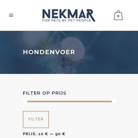
0
HONDENVOER
FILTER OP PRIJS
Min.
Max.
FILTER
prijs
prijs
PRIJS:
10 €
—
90 €