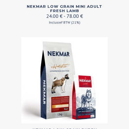
Dit
NEKMAR LOW GRAIN MINI ADULT
product
FRESH LAMB
Prijsklasse:
24.00
€
-
78.00
€
heeft
24.00 €
Inclusief BTW (21%)
meerdere
tot
variaties.
78.00 €
Deze
optie
kan
gekozen
worden
op
de
productpagina
Dit