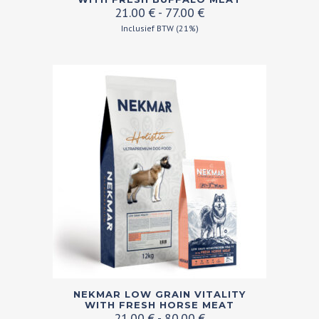
Prijsklasse:
21.00
€
-
77.00
€
heeft
21.00 €
Inclusief BTW (21%)
meerdere
tot
variaties.
77.00 €
Deze
optie
kan
gekozen
worden
op
de
productpagina
Dit
NEKMAR LOW GRAIN VITALITY
product
WITH FRESH HORSE MEAT
Prijsklasse:
21.00
€
-
80.00
€