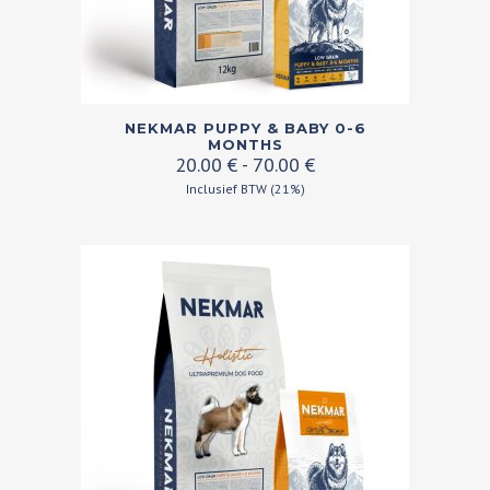
Dit
NEKMAR PUPPY & BABY 0-6
product
MONTHS
Prijsklasse:
20.00
€
-
70.00
€
heeft
20.00 €
Inclusief BTW (21%)
meerdere
tot
variaties.
70.00 €
Deze
optie
kan
gekozen
worden
op
de
productpagina