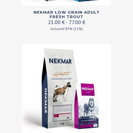
Dit
NEKMAR LOW GRAIN ADULT
product
FRESH TROUT
Prijsklasse:
21.00
€
-
77.00
€
heeft
21.00 €
Inclusief BTW (21%)
meerdere
tot
variaties.
77.00 €
Deze
optie
kan
gekozen
worden
op
de
productpagina