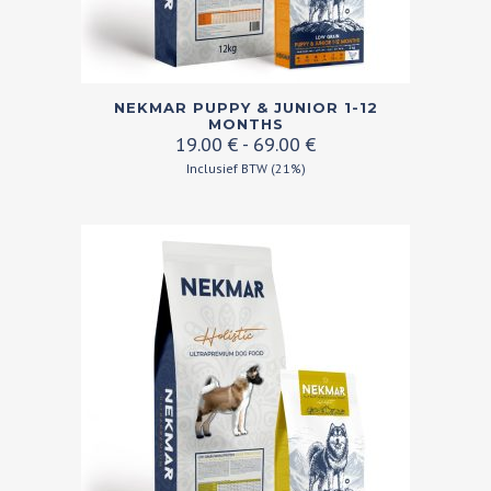
Dit
NEKMAR PUPPY & JUNIOR 1-12
product
MONTHS
Prijsklasse:
19.00
€
-
69.00
€
heeft
19.00 €
Inclusief BTW (21%)
meerdere
tot
variaties.
69.00 €
Deze
optie
kan
gekozen
worden
op
de
productpagina