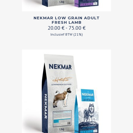
Dit
NEKMAR LOW GRAIN ADULT
product
FRESH LAMB
Prijsklasse:
20.00
€
-
75.00
€
heeft
20.00 €
Inclusief BTW (21%)
meerdere
tot
variaties.
75.00 €
Deze
optie
kan
gekozen
worden
op
de
productpagina