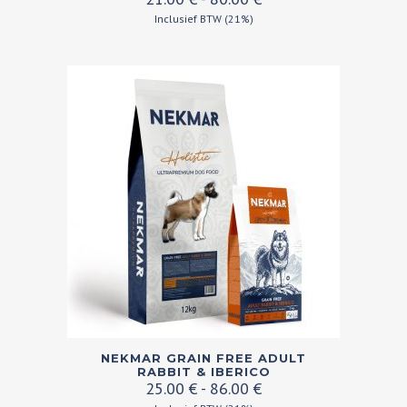
heeft
21.00 €
Inclusief BTW (21%)
meerdere
tot
variaties.
80.00 €
Deze
optie
kan
gekozen
worden
op
de
productpagina
Dit
NEKMAR GRAIN FREE ADULT
product
RABBIT & IBERICO
Prijsklasse:
25.00
€
-
86.00
€
heeft