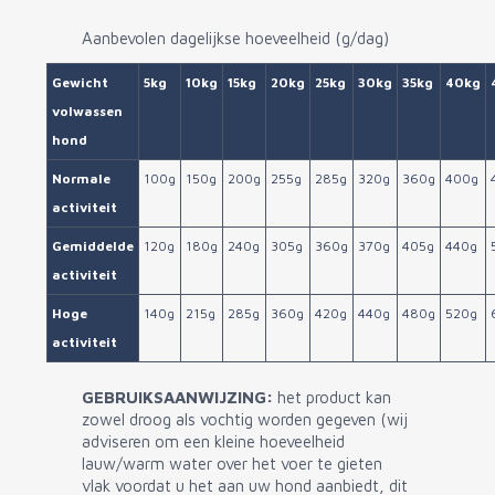
Aanbevolen dagelijkse hoeveelheid (g/dag)
Gewicht
5kg
10kg
15kg
20kg
25kg
30kg
35kg
40kg
volwassen
hond
Normale
100g
150g
200g
255g
285g
320g
360g
400g
activiteit
Gemiddelde
120g
180g
240g
305g
360g
370g
405g
440g
activiteit
Hoge
140g
215g
285g
360g
420g
440g
480g
520g
activiteit
GEBRUIKSAANWIJZING:
het product kan
zowel droog als vochtig worden gegeven (wij
adviseren om een ​​kleine hoeveelheid
lauw/warm water over het voer te gieten
vlak voordat u het aan uw hond aanbiedt, dit