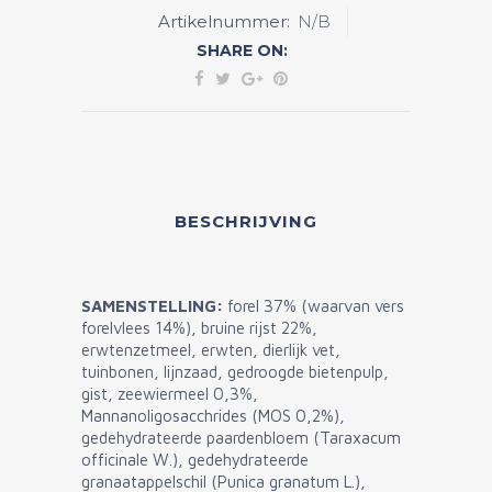
Adult
Artikelnummer:
N/B
Fresh
SHARE ON:
Trout
quantity
BESCHRIJVING
SAMENSTELLING:
forel 37% (waarvan vers
forelvlees 14%), bruine rijst 22%,
erwtenzetmeel, erwten, dierlijk vet,
tuinbonen, lijnzaad, gedroogde bietenpulp,
gist, zeewiermeel 0,3%,
Mannanoligosacchrides (MOS 0,2%),
gedehydrateerde paardenbloem (Taraxacum
officinale W.), gedehydrateerde
granaatappelschil (Punica granatum L.),