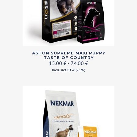
Dit
ASTON SUPREME MAXI PUPPY
product
TASTE OF COUNTRY
Prijsklasse:
15.00
€
-
74.00
€
heeft
15.00 €
Inclusief BTW (21%)
meerdere
tot
variaties.
74.00 €
Deze
optie
kan
gekozen
worden
op