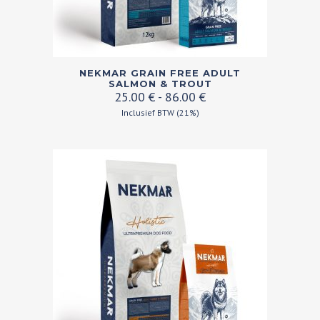
Dit
NEKMAR GRAIN FREE ADULT
product
SALMON & TROUT
Prijsklasse:
25.00
€
-
86.00
€
heeft
25.00 €
Inclusief BTW (21%)
meerdere
tot
variaties.
86.00 €
Deze
optie
kan
gekozen
worden
op
de
productpagina