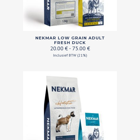
Dit
NEKMAR LOW GRAIN ADULT
product
FRESH DUCK
Prijsklasse:
20.00
€
-
75.00
€
heeft
20.00 €
Inclusief BTW (21%)
meerdere
tot
variaties.
75.00 €
Deze
optie
kan
gekozen
worden
op
de
productpagina