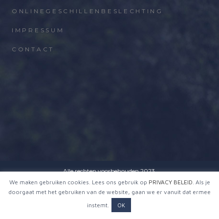
ONLINEGESCHILLENBESLECHTING
IMPRESSUM
CONTACT
Alle rechten voorbehouden 2023.
We maken gebruiken cookies. Lees ons gebruik op
PRIVACY BELEID
. Als je
© Nekmar Pet Nutrition Netherlands
doorgaat met het gebruiken van de website, gaan we er vanuit dat ermee
instemt.
OK