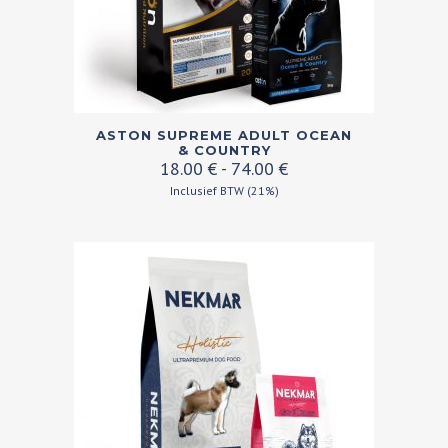
productpagina
Dit
ASTON SUPREME ADULT OCEAN
product
& COUNTRY
Prijsklasse:
18.00
€
-
74.00
€
heeft
18.00 €
Inclusief BTW (21%)
meerdere
tot
variaties.
74.00 €
Deze
optie
kan
gekozen
worden
op
de
productpagina