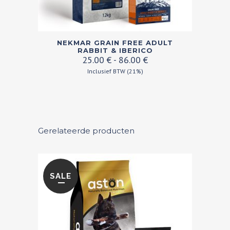
Dit
NEKMAR GRAIN FREE ADULT
product
RABBIT & IBERICO
Prijsklasse:
25.00
€
-
86.00
€
heeft
25.00 €
Inclusief BTW (21%)
meerdere
tot
variaties.
86.00 €
Deze
optie
kan
Gerelateerde producten
gekozen
worden
op
SALE
de
productpagina