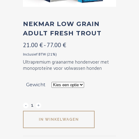
NEKMAR LOW GRAIN
ADULT FRESH TROUT
Prijsklasse:
21.00
€
-
77.00
€
21.00 €
Inclusief BTW (21%)
Ultrapremium graanarme hondenvoer met
tot
monoproteïne voor volwassen honden
77.00 €
Gewicht
Nekmar
Low
IN WINKELWAGEN
Grain