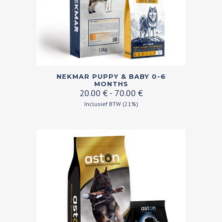
de
productpagina
Dit
NEKMAR PUPPY & BABY 0-6
product
MONTHS
Prijsklasse:
20.00
€
-
70.00
€
heeft
20.00 €
Inclusief BTW (21%)
meerdere
tot
variaties.
70.00 €
Deze
optie
kan
gekozen
worden
op
de