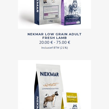
Dit
NEKMAR LOW GRAIN ADULT
product
FRESH LAMB
Prijsklasse:
20.00
€
-
75.00
€
heeft
20.00 €
Inclusief BTW (21%)
meerdere
tot
variaties.
75.00 €
Deze
optie
kan
gekozen
worden
op
de
productpagina