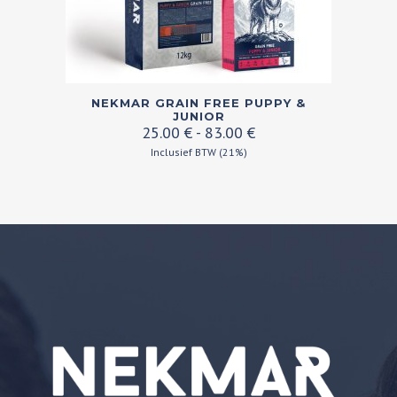
Dit
NEKMAR GRAIN FREE PUPPY &
product
JUNIOR
Prijsklasse:
25.00
€
-
83.00
€
heeft
25.00 €
Inclusief BTW (21%)
meerdere
tot
variaties.
83.00 €
Deze
optie
kan
gekozen
worden
op
de
productpagina