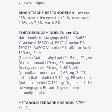
yucca schidigera.
ANALYTISCHE BESTANDDELEN:
ruw eiwit
26%, ruwe oliën en vetten 14%, ruwe vezels
2,8%, as 7,8%, vocht 8%.
TOEVOEGINGSMIDDELEN per KG:
Nutritionele toevoegingsmiddelen: 3a672a
Vitamine A 18500 UI, E671 Vitamine D3
1200 UI, 3a700 Vitamine E (tralfa toc.Acet)
150 mg, E4 koper
(kopersulfaatpentahydraat) 14,5 mg, E1 ijzer
(ferrocarbonaat) 29 mg, E5 mangaan
(mangaanoxide) 58 mg, 3b605 zink
(zinksulfaat monohydraat) 65 mg, 3b201
jodium (kaliumjodide) 3,14 mg, E8 selenium
(natriumseleniet) 0,152 mg. Organoleptische
toevoegingen: Botanisch gedefinieerd
natuurlijk product.
METABOLISEERBARE ENERGIE:
3750
Kcal/kg.