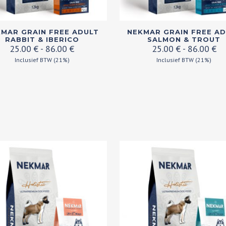
Dit
MAR GRAIN FREE ADULT
NEKMAR GRAIN FREE A
ct
product
RABBIT & IBERICO
SALMON & TROUT
Prijsklasse:
Pr
25.00
€
-
86.00
€
25.00
€
-
86.00
€
heeft
25.00 €
25
Inclusief BTW (21%)
Inclusief BTW (21%)
dere
meerdere
tot
to
es.
variaties.
86.00 €
86
Deze
optie
kan
zen
gekozen
en
worden
op
de
ctpagina
productpagina