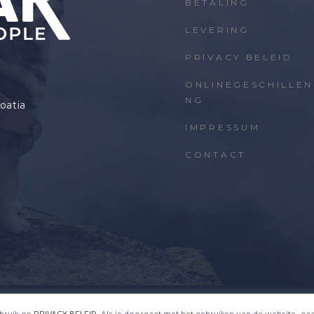
BETALING
LEVERING
PRIVACY BELEID
ONLINEGESCHILLEN
NG
oatia
IMPRESSUM
CONTACT
© Nekmar Pet Nutrition Netherlands
bruik op
PRIVACY BELEID
. Als je doorgaat met het gebruiken van de website, ga