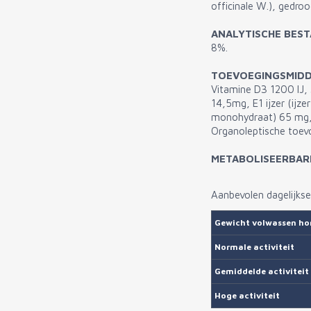
officinale W.), gedroo
ANALYTISCHE BES
8%.
TOEVOEGINGSMIDD
Vitamine D3 1200 IJ, 
14,5mg, E1 ijzer (ijz
monohydraat) 65 mg, 
Organoleptische toevo
METABOLISEERBARE
Aanbevolen dagelijkse
Gewicht volwassen ho
Normale activiteit
Gemiddelde activiteit
Hoge activiteit