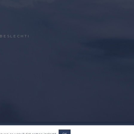
BESLECHTI
an we er vanuit dat ermee instemt.
OK