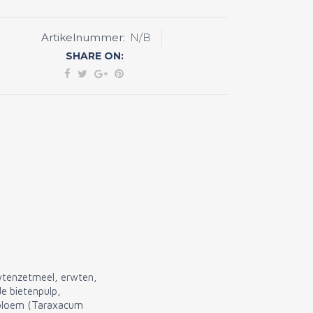
Artikelnummer:
N/B
y
SHARE ON:
o
ty
rwtenzetmeel, erwten,
e bietenpulp,
nbloem (Taraxacum