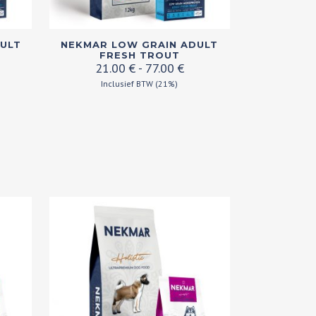
Dit
DULT
NEKMAR LOW GRAIN ADULT
product
FRESH TROUT
ijsklasse:
Prijsklasse:
21.00
€
-
77.00
€
heeft
.00 €
21.00 €
Inclusief BTW (21%)
meerdere
t
tot
variaties.
.00 €
77.00 €
Deze
optie
kan
gekozen
worden
op
de
productpagina