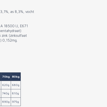
 3,1%, as 8,3%, vocht
 A 18500 IJ, E671
pentahydraat)
zink (zinksulfaat
t) 0,152mg.
70kg
80kg
620g
680g
740g
810g
890g
975g