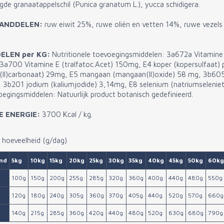
gde granaatappelschil (Punica granatum L.), yucca schidigera.
TANDDELEN:
ruw eiwit 25%, ruwe oliën en vetten 14%, ruwe vezels
ELEN per KG:
Nutritionele toevoegingsmiddelen: 3a672a Vitamine
3a700 Vitamine E (tralfatoc.Acet) 150mg, E4 koper (kopersulfaat) 
er(II)carbonaat) 29mg, E5 mangaan (mangaan(II)oxide) 58 mg, 3b605 
3b201 jodium (kaliumjodide) 3,14mg, E8 selenium (natriumselenie
egingsmiddelen: Natuurlijk product botanisch gedefinieerd.
 ENERGIE:
3700 Kcal / kg.
 hoeveelheid (g/dag)
nd
5kg
10kg
15kg
20kg
25kg
30kg
35kg
40kg
45kg
50kg
60kg
100g
150g
200g
255g
285g
320g
360g
400g
440g
480g
550g
120g
180g
240g
305g
360g
370g
405g
440g
520g
570g
660g
140g
215g
285g
360g
420g
440g
480g
520g
630g
680g
790g