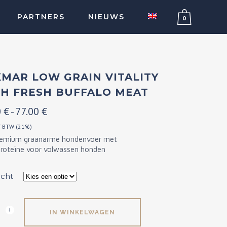
PARTNERS
NIEUWS
0
SALMON OIL
MAR LOW GRAIN VITALITY
H FRESH BUFFALO MEAT
MUSCLE DPR
Prijsklasse:
0
€
-
77.00
€
21.00 €
f BTW (21%)
remium graanarme hondenvoer met
tot
oteïne voor volwassen honden
77.00 €
cht
ar
IN WINKELWAGEN