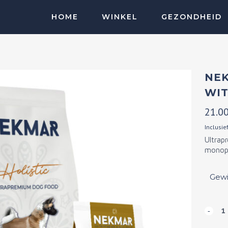
HOME
WINKEL
GEZONDHEID
PERPREMIUM
NEKMAR
NEK
WIT
ASTON
21.0
Inclusie
Ultrap
monopr
Gewi
Nekm