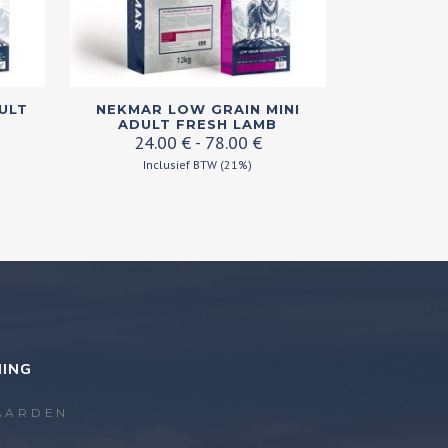
Dit
ULT
NEKMAR LOW GRAIN MINI
product
ADULT FRESH LAMB
ijsklasse:
Prijsklasse:
24.00
€
-
78.00
€
heeft
.00 €
24.00 €
Inclusief BTW (21%)
meerdere
t
tot
variaties.
.00 €
78.00 €
Deze
optie
kan
gekozen
worden
op
NING
de
productpagina
AARDEN