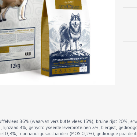
Low
Grain
Vitalit
with
Fresh
Buffal
Meat
quanti
uffelvlees 36% (waarvan vers buffelvlees 15%), bruine rijst 20%, e
 lijnzaad 3%, gehydrolyseerde leverproteïnen 3%, biergist, gedroogd
eel 0,3%, mannanoligosacchariden (MOS 0,2%), gedroogde paarde