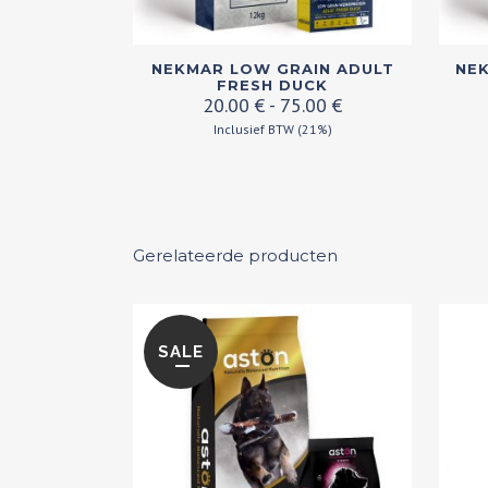
Dit
Dit
NEKMAR LOW GRAIN ADULT
NEK
product
produ
FRESH DUCK
Prijsklasse:
20.00
€
-
75.00
€
heeft
heeft
20.00 €
Inclusief BTW (21%)
meerdere
meer
tot
variaties.
variati
75.00 €
Deze
Deze
optie
optie
kan
Gerelateerde producten
kan
gekozen
geko
worden
word
op
op
SALE
de
de
productpagina
produ