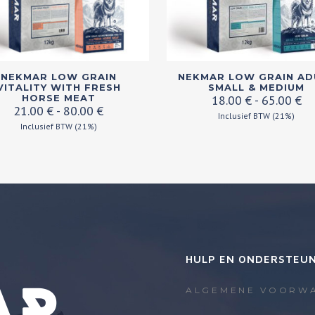
Dit
NEKMAR LOW GRAIN
NEKMAR LOW GRAIN AD
ct
product
VITALITY WITH FRESH
SMALL & MEDIUM
Pr
HORSE MEAT
18.00
€
-
65.00
€
heeft
Prijsklasse:
21.00
€
-
80.00
€
18
Inclusief BTW (21%)
dere
21.00 €
meerdere
Inclusief BTW (21%)
to
tot
es.
variaties.
65
80.00 €
Deze
optie
kan
zen
gekozen
en
worden
op
HULP EN ONDERSTEU
de
ctpagina
productpagina
ALGEMENE VOORW